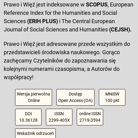
Prawo i Więź jest indeksowane w
SCOPUS
, European
Reference Index for the Humanities and Social
Sciences
(ERIH PLUS)
i The Central European
Journal of Social Sciences and Humanities
(CEJSH).
Prawo i Więź jest adresowane przede wszystkim do
przedstawicieli środowiska naukowego. Gorąco
zachęcamy Czytelników do zapoznawania się
kolejnymi numerami czasopisma, a Autorów do
współpracy!
Wersja pierwotna
Dostęp
MNiSW
Online
Open Access (OA)
100 pkt
DOI
ISSN
online ISSN
10.36128
2299-405X
2719-3594
Wskaźnik odrzuceń