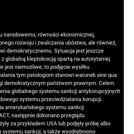
twu narodowemu, równości ekonomicznej,
ego rozwoju i zwalczania ubóstwa, ale również,
i demokratycznemu. Sytuacja jest jeszcze
z globalną kleptokracją opartą na autorytarnej
ie jest niemożliwe, to podjęcie wysiłku
ałania tym patologiom stanowi warunek sine qua
wagi demokratycznym państwom prawnym. Celem
wienia globalnego systemu sankcji antykorupcyjnych
dowego systemu przeciwdziałania korupcji.
a amerykańskiego systemu sankcji
 ACT, następnie dokonano przeglądu
yły za przykładem USA lub podjęły próbę albo
ia systemu sankcji, a także wyodrębniono