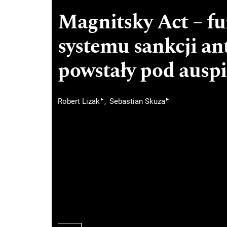
Magnitsky Act – f
systemu sankcji a
powstały pod ausp
▸
▸
Robert Lizak
Sebastian Skuza