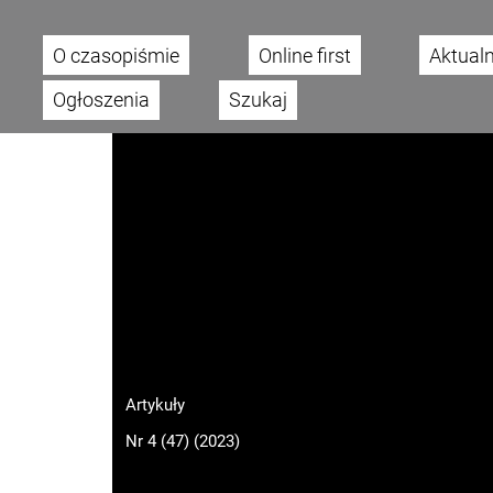
O czasopiśmie
Online first
Aktual
Main menu
Ogłoszenia
Szukaj
Artykuły
Nr 4 (47) (2023)