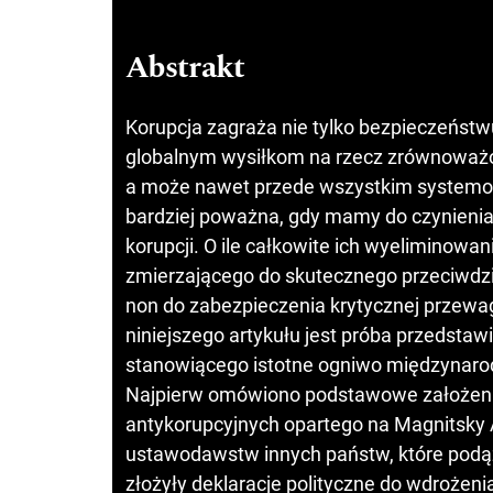
Abstrakt
Korupcja zagraża nie tylko bezpieczeńs
globalnym wysiłkom na rzecz zrównoważon
a może nawet przede wszystkim systemow
bardziej poważna, gdy mamy do czynienia 
korupcji. O ile całkowite ich wyeliminowan
zmierzającego do skutecznego przeciwdzi
non do zabezpieczenia krytycznej prze
niniejszego artykułu jest próba przedsta
stanowiącego istotne ogniwo międzynaro
Najpierw omówiono podstawowe założeni
antykorupcyjnych opartego na Magnitsky
ustawodawstw innych państw, które podąż
złożyły deklaracje polityczne do wdrożen