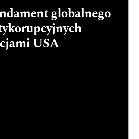
undament globalnego
ntykorupcyjnych
icjami USA