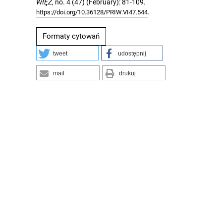
WIĘŹ
, no. 4 (47) (February): 81-109.
.
https://doi.org/10.36128/PRIW.VI47.544
Formaty cytowań
tweet
udostępnij
mail
drukuj