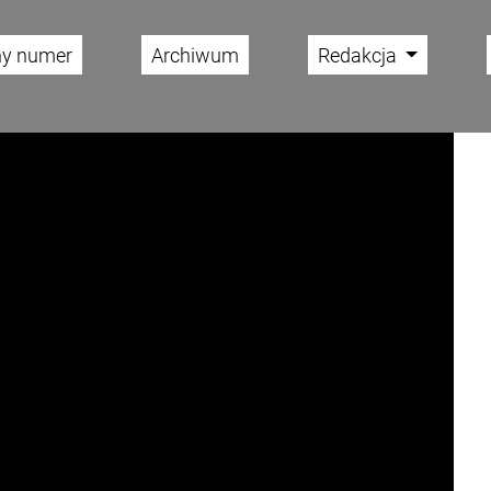
ny numer
Archiwum
Redakcja