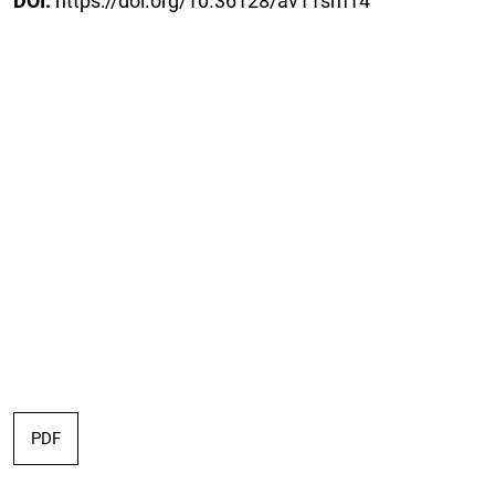
DOI:
https://doi.org/10.36128/av11sm14
PDF