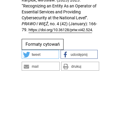
Karpiuk, Mirosław. (2023) 2023.
“Recognizing an Entity As an Operator of
Essential Services and Providing
Cybersecurity at the National Level”.
PRAWO I WIĘŹ
, no. 4 (42) (January): 166-
79.
.
https://doi.org/10.36128/priw.vi42.524
Formaty cytowań
tweet
udostępnij
mail
drukuj