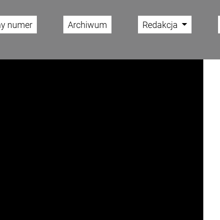
ny numer
Archiwum
Redakcja