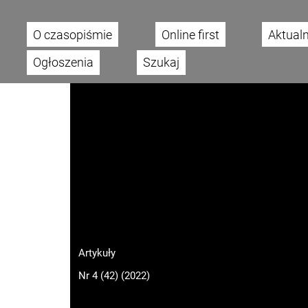
O czasopiśmie
Online first
Aktual
Main menu
Ogłoszenia
Szukaj
Artykuły
Nr 4 (42) (2022)