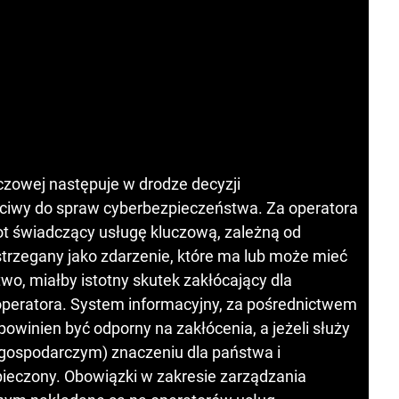
czowej następuje w drodze decyzji
aściwy do spraw cyberbezpieczeństwa. Za operatora
t świadczący usługę kluczową, zależną od
trzegany jako zdarzenie, które ma lub może mieć
o, miałby istotny skutek zakłócający dla
 operatora. System informacyjny, za pośrednictwem
winien być odporny na zakłócenia, a jeżeli służy
 gospodarczym) znaczeniu dla państwa i
ieczony. Obowiązki w zakresie zarządzania