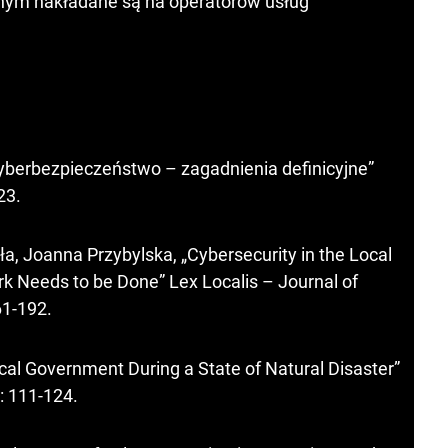
nym nakładane są na operatorów usług
yberbezpieczeństwo – zagadnienia definicyjne”
23.
 Joanna Przybylska, „Cybersecurity in the Local
k Needs to be Done” Lex Localis – Journal of
61-192.
ocal Government During a State of Natural Disaster”
): 111-124.