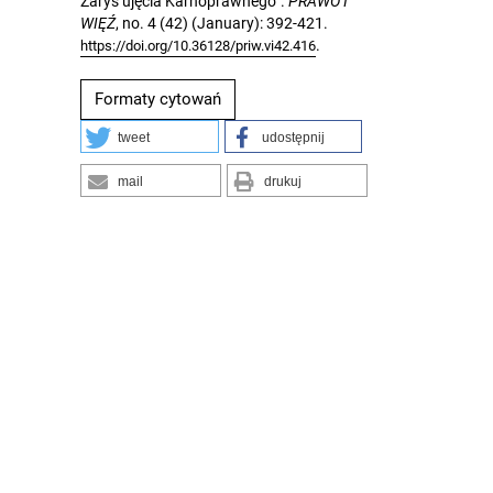
Zarys ujęcia Karnoprawnego”.
PRAWO I
WIĘŹ
, no. 4 (42) (January): 392-421.
.
https://doi.org/10.36128/priw.vi42.416
Formaty cytowań
tweet
udostępnij
mail
drukuj