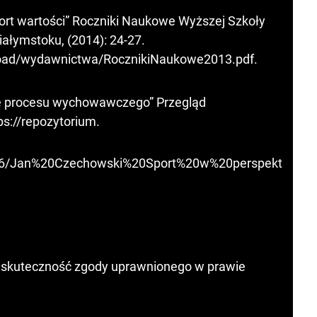
rt wartości” Roczniki Naukowe Wyższej Szkoły
ałymstoku, (2014): 24-27.
nload/wydawnictwa/RocznikiNaukowe2013.pdf
.
ie procesu wychowawczego” Przegląd
ps://repozytorium.
3676/Jan%20Czechowski%20Sport%20w%20perspekt
e skuteczność zgody uprawnionego w prawie