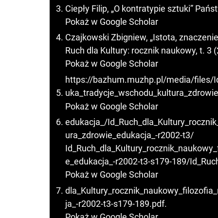
Ciepły Filip, „O kontratypie sztuki” Pańs
Pokaż w Google Scholar
Czajkowski Zbigniew, „Istota, znaczeni
Ruch dla Kultury: rocznik naukowy, t. 3 
Pokaż w Google Scholar
https://bazhum.muzhp.pl/media/files/I
uka_tradycje_wschodu_kultura_zdrowi
Pokaż w Google Scholar
edukacja_/Id_Ruch_dla_Kultury_roczni
ura_zdrowie_edukacja_-r2002-t3/
Id_Ruch_dla_Kultury_rocznik_naukowy_
e_edukacja_-r2002-t3-s179-189/Id_Ruc
Pokaż w Google Scholar
dla_Kultury_rocznik_naukowy_filozofi
ja_-r2002-t3-s179-189.pdf.
Pokaż w Google Scholar