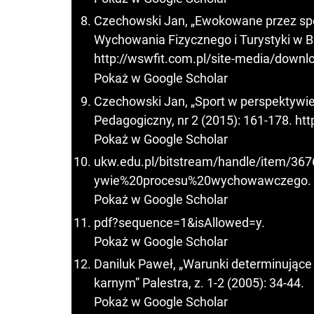
Czechowski Jan, „Ewokowane przez spo
Wychowania Fizycznego i Turystyki w Bi
http://wswfit.com.pl/site-media/dow
Pokaż w Google Scholar
Czechowski Jan, „Sport w perspektyw
Pedagogiczny, nr 2 (2015): 161-178. htt
Pokaż w Google Scholar
ukw.edu.pl/bitstream/handle/item/
ywie%20procesu%20wychowawczego.
Pokaż w Google Scholar
pdf?sequence=1&isAllowed=y.
Pokaż w Google Scholar
Daniluk Paweł, „Warunki determinując
karnym” Palestra, z. 1-2 (2005): 34-44.
Pokaż w Google Scholar