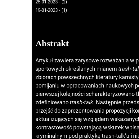
25-01-2023 - (2)
19-01-2023 - (1)
Abstrakt
Artykuł zawiera zarysowe rozważania w p
sportowych określanych mianem
trash-ta
zbiorach powszechnych literatury karnis
pomijaniu w opracowaniach naukowych pow
pierwszej kolejności scharakteryzowano 
zdefiniowano
trash-talk
. Następnie przed
przejść do zaprezentowania propozycji ko
aktualizujących się względem wskazanych
kontrastowość powstającą wskutek wpis
kryminalnym pod praktykę trash-talk’u i