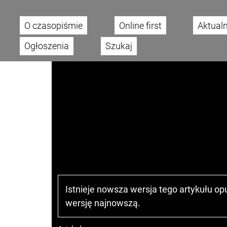
O czasopiśmie
Online first
Aktual
Main menu
Ogłoszenia
Szukaj
Istnieje nowsza wersja tego artykułu o
wersję najnowszą
.