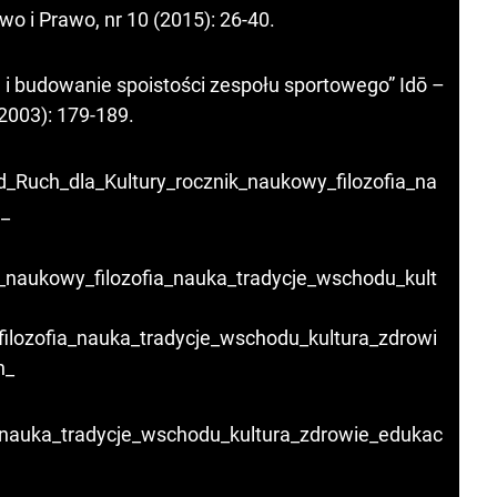
two i Prawo, nr 10 (2015): 26-40.
e i budowanie spoistości zespołu sportowego” Idō –
(2003): 179-189.
d_Ruch_dla_Kultury_rocznik_naukowy_filozofia_na
e_
k_naukowy_filozofia_nauka_tradycje_wschodu_kult
filozofia_nauka_tradycje_wschodu_kultura_zdrowi
h_
a_nauka_tradycje_wschodu_kultura_zdrowie_edukac