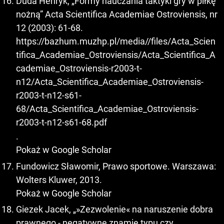
Duda Henryk, „Formy nauczania taktyki gry w piłkę
nożną” Acta Scientifica Academiae Ostroviensis, nr
12 (2003): 61-68.
https://bazhum.muzhp.pl/media//files/Acta_Scien
tifica_Academiae_Ostroviensis/Acta_Scientifica_A
cademiae_Ostroviensis-r2003-t-
n12/Acta_Scientifica_Academiae_Ostroviensis-
r2003-t-n12-s61-
68/Acta_Scientifica_Academiae_Ostroviensis-
r2003-t-n12-s61-68.pdf
.
Pokaż w Google Scholar
Fundowicz Sławomir, Prawo sportowe. Warszawa:
Wolters Kluwer, 2013.
Pokaż w Google Scholar
Giezek Jacek, „»Zezwolenie« na naruszenie dobra
prawnego - negatywne znamię typu czy