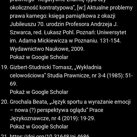
okoliczność kontratypowa”, [w:] Aktualne problemy
prawa karnego: księga pamiątkowa z okazji
Jubileuszu 70. urodzin Profesora Andrzeja J.
Szwarca, red. Łukasz Pohl. Poznań: Uniwersytet
im. Adama Mickiewicza w Poznaniu. 131-154.
Wydawnictwo Naukowe, 2009.
Pokaż w Google Scholar
Gizbert-Studnicki Tomasz, „Wykładnia
celowościowa” Studia Prawnicze, nr 3-4 (1985): 51-
69.
Pokaż w Google Scholar
Grochala Beata, „Język sportu a wyrażanie emocji
– nowa (?) perspektywa oglądu” Prace
Językoznawcze, nr 4 (2019): 19-29.
Pokaż w Google Scholar
https://doi.org/10.31648/pj.4686
.