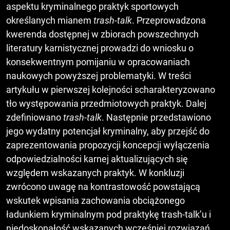
aspektu kryminalnego praktyk sportowych
określanych mianem
trash-talk
. Przeprowadzona
kwerenda dostępnej w zbiorach powszechnych
literatury karnistycznej prowadzi do wniosku o
konsekwentnym pomijaniu w opracowaniach
naukowych powyższej problematyki. W treści
artykułu w pierwszej kolejności scharakteryzowano
tło występowania przedmiotowych praktyk. Dalej
zdefiniowano
trash-talk
. Następnie przedstawiono
jego wydatny potencjał kryminalny, aby przejść do
zaprezentowania propozycji koncepcji wyłączenia
odpowiedzialności karnej aktualizujących się
względem wskazanych praktyk. W konkluzji
zwrócono uwagę na kontrastowość powstającą
wskutek wpisania zachowania obciążonego
ładunkiem kryminalnym pod praktykę trash-talk’u i
niedoskonałość wskazanych wcześniej rozwiązań