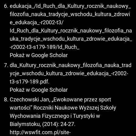
edukacja_/Id_Ruch_dla_Kultury_rocznik_naukowy_
filozofia_nauka_tradycje_wschodu_kultura_zdrowi
e_edukacja_-r2002-t3/
Id_Ruch_dla_Kultury_rocznik_naukowy_filozofia_na
uka_tradycje_wschodu_kultura_zdrowie_edukacja_
-r2002-t3-s179-189/Id_Ruch_
Pokaż w Google Scholar
dla_Kultury_rocznik_naukowy_filozofia_nauka_trad
ycje_wschodu_kultura_zdrowie_edukacja_-r2002-
t3-s179-189.pdf.
Pokaż w Google Scholar
Czechowski Jan, „Ewokowane przez sport
wartości” Roczniki Naukowe Wyższej Szkoły
Wychowania Fizycznego i Turystyki w
Białymstoku, (2014): 24-27.
http://wswfit.com.pl/site-