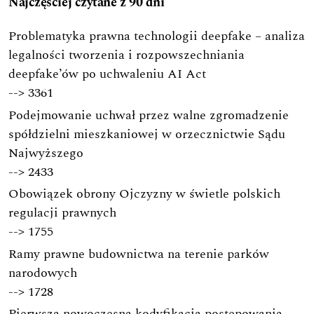
Najczęściej czytane z 90 dni
Problematyka prawna technologii deepfake – analiza
legalności tworzenia i rozpowszechniania
deepfake’ów po uchwaleniu AI Act
-->
3361
Podejmowanie uchwał przez walne zgromadzenie
spółdzielni mieszkaniowej w orzecznictwie Sądu
Najwyższego
-->
2433
Obowiązek obrony Ojczyzny w świetle polskich
regulacji prawnych
-->
1755
Ramy prawne budownictwa na terenie parków
narodowych
-->
1728
Pierwsza nowoczesna kodyfikacja postępowania