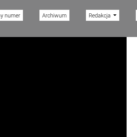
ny numer
Archiwum
Redakcja