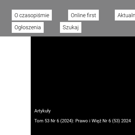
O czasopiśmie
Online first
Aktual
Main menu
Ogłoszenia
Szukaj
Artykuły
Tom 53 Nr 6 (2024): Prawo i Więź Nr 6 (53) 2024