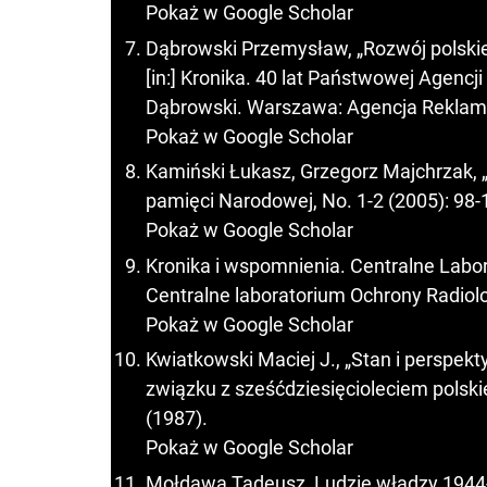
Pokaż w Google Scholar
Dąbrowski Przemysław, „Rozwój polskiej
[in:] Kronika. 40 lat Państwowej Agenc
Dąbrowski. Warszawa: Agencja Reklam
Pokaż w Google Scholar
Kamiński Łukasz, Grzegorz Majchrzak, „Wc
pamięci Narodowej, No. 1-2 (2005): 98-
Pokaż w Google Scholar
Kronika i wspomnienia. Centralne Labo
Centralne laboratorium Ochrony Radiolo
Pokaż w Google Scholar
Kwiatkowski Maciej J., „Stan i perspekty
związku z sześćdziesięcioleciem polskieg
(1987).
Pokaż w Google Scholar
Mołdawa Tadeusz, Ludzie władzy 194