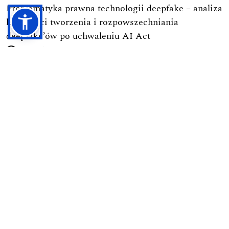
Problematyka prawna technologii deepfake – analiza
legalności tworzenia i rozpowszechniania
deepfake’ów po uchwaleniu AI Act
3361
-->
Podejmowanie uchwał przez walne zgromadzenie
spółdzielni mieszkaniowej w orzecznictwie Sądu
Najwyższego
2433
-->
Obowiązek obrony Ojczyzny w świetle polskich
regulacji prawnych
1755
-->
Ramy prawne budownictwa na terenie parków
narodowych
1728
-->
Pierwsza nowoczesna kodyfikacja postępowania
karnego w Polsce (1928): Geneza, autorzy, zasady i