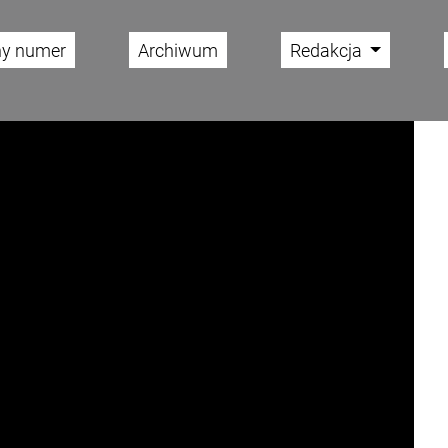
ny numer
Archiwum
Redakcja