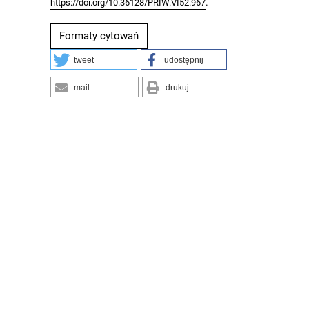
.
https://doi.org/10.36128/PRIW.VI52.967
Formaty cytowań
tweet
udostępnij
mail
drukuj