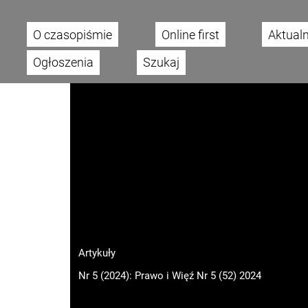
O czasopiśmie
Online first
Aktual
Main menu
Ogłoszenia
Szukaj
Artykuły
Nr 5 (2024): Prawo i Więź Nr 5 (52) 2024