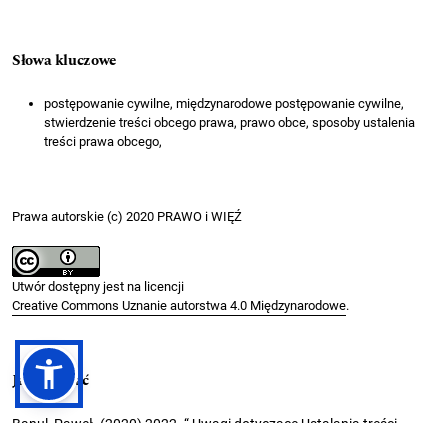
Słowa kluczowe
postępowanie cywilne, międzynarodowe postępowanie cywilne,
stwierdzenie treści obcego prawa, prawo obce, sposoby ustalenia
treści prawa obcego,
Prawa autorskie (c) 2020 PRAWO i WIĘŹ
Utwór dostępny jest na licencji
Creative Commons Uznanie autorstwa 4.0 Międzynarodowe
.
Jak cytować
Banul, Paweł. (2020) 2022. “ Uwagi dotyczące Ustalania treści
Prawa Obcego W postępowaniu Cywilnym ”.
PRAWO I WIĘŹ
, no. 32