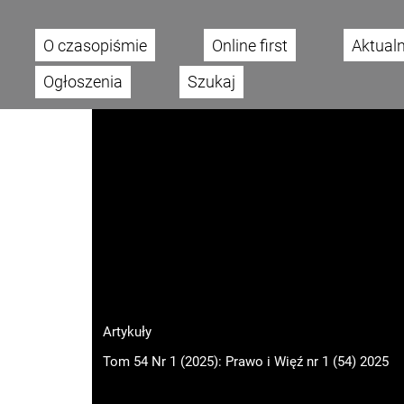
O czasopiśmie
Online first
Aktual
Main menu
Ogłoszenia
Szukaj
Artykuły
Tom 54 Nr 1 (2025): Prawo i Więź nr 1 (54) 2025