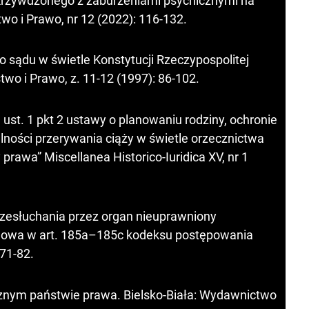
okrzywdzonego z zaburzeniami psychicznymi na
two i Prawo, nr 12 (2022): 116-132.
 sądu w świetle Konstytucji Rzeczypospolitej
two i Prawo, z. 11-12 (1997): 86-102.
ust. 1 pkt 2 ustawy o planowaniu rodziny, ochronie
lności przerywania ciąży w świetle orzecznictwa
rawa” Miscellanea Historico-Iuridica XV, nr 1
zesłuchania przez organ nieuprawniony
 mowa w art. 185a–185c kodeksu postępowania
 71-82.
cznym państwie prawa. Bielsko-Biała: Wydawnictwo