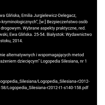
Ewa Glińska, Emilia Jurgielewicz-Delegacz,
kryminologicznych”, [w:] Bezpieczeństwo osób
 drogowym. Wybrane aspekty praktyczne, red.
wski, Ewa Glińska. 25-54. Białystok: Wydawnictwo
stoku, 2014.
ie alternatywnych i wspomagających metod
żeniem dziecięcym” Logopedia Silesiana, nr 1
Logopedia_Silesiana/Logopedia_Silesiana-r2012-
158/Logopedia_Silesiana-r2012-t1-s140-158.pdf