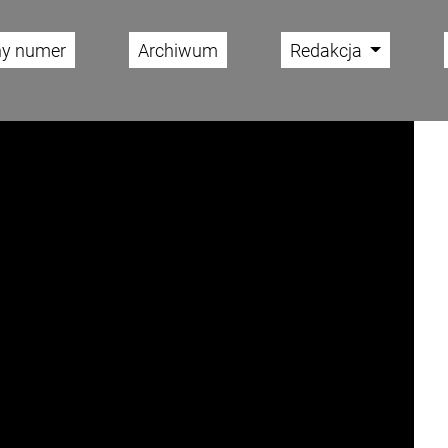
ny numer
Archiwum
Redakcja