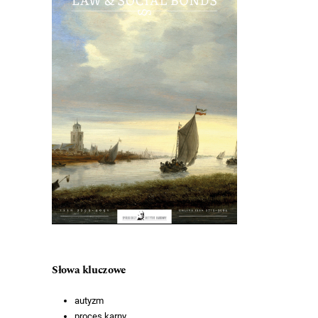
Słowa kluczowe
autyzm
proces karny