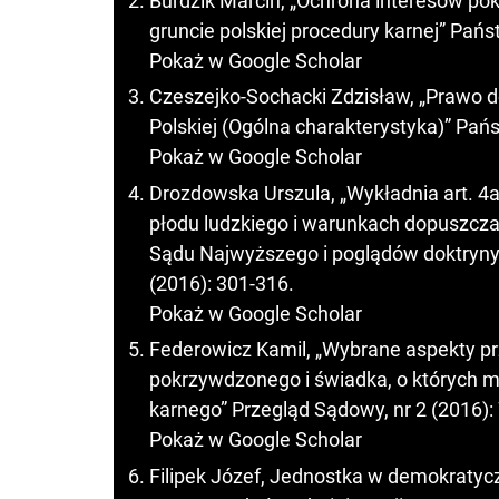
Burdzik Marcin, „Ochrona interesów p
gruncie polskiej procedury karnej” Pańs
Pokaż w Google Scholar
Czeszejko-Sochacki Zdzisław, „Prawo do
Polskiej (Ogólna charakterystyka)” Pańs
Pokaż w Google Scholar
Drozdowska Urszula, „Wykładnia art. 4a 
płodu ludzkiego i warunkach dopuszcza
Sądu Najwyższego i poglądów doktryny p
(2016): 301-316.
Pokaż w Google Scholar
Federowicz Kamil, „Wybrane aspekty pr
pokrzywdzonego i świadka, o których
karnego” Przegląd Sądowy, nr 2 (2016):
Pokaż w Google Scholar
Filipek Józef, Jednostka w demokraty