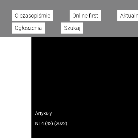
O czasopiśmie
Online first
Aktual
Main menu
Ogłoszenia
Szukaj
Artykuły
Nr 4 (42) (2022)