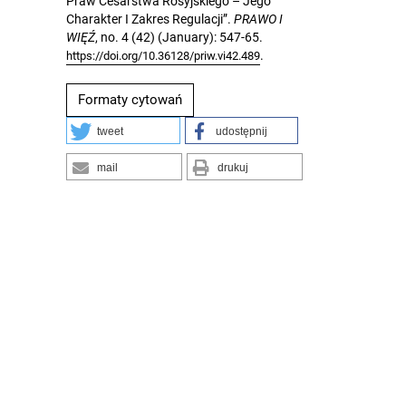
Praw Cesarstwa Rosyjskiego – Jego
Charakter I Zakres Regulacji”.
PRAWO I
WIĘŹ
, no. 4 (42) (January): 547-65.
.
https://doi.org/10.36128/priw.vi42.489
Formaty cytowań
tweet
udostępnij
mail
drukuj