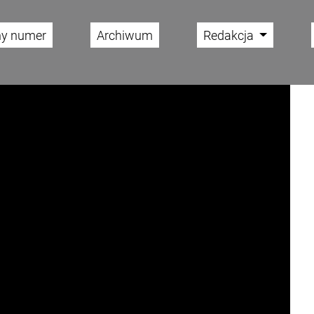
ny numer
Archiwum
Redakcja