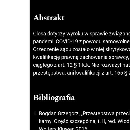
Abstrakt
Glosa dotyczy wyroku w sprawie związan
pandemii COVID-19 z powodu samowolnego 
Orzeczenie sądu zostało w niej skrytykow
kwalifikację prawną zachowania sprawcy, s
ciągłego z art. 12 § 1 k.k. Nie rozważył n
przestępstwa, ani kwalifikacji z art. 165 § 2
Bibliografia
Bogdan Grzegorz, „Przestępstwa prze
karny. Część szczególna, t. II, red. Wł
Wolters Kluwer, 2016.