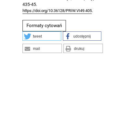
435-45.
.
https://doi.org/10.36128/PRIW.VI49.405
Formaty cytowań
tweet
udostępnij
mail
drukuj