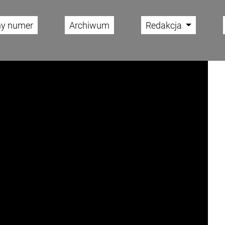
ny numer
Archiwum
Redakcja