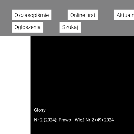
O czasopiśmie
Online first
Aktual
Main menu
Ogłoszenia
Szukaj
Glosy
Nr 2 (2024): Prawo i Więź Nr 2 (49) 2024