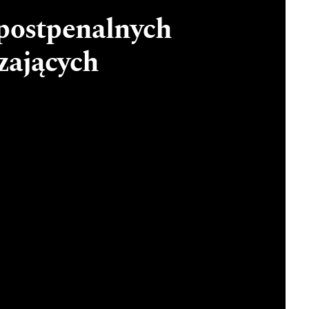
postpenalnych
zających