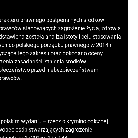
harakteru prawnego postpenalnych środków
rawców stanowiących zagrożenie życia, zdrowia
dstawiona została analiza istoty i celu stosowania
h do polskiego porządku prawnego w 2014 r.
yczące tego zakresu oraz dokonano oceny
zenia zasadności istnienia środków
społeczeństwo przed niebezpieczeństwem
sprawców.
 polskim wydaniu – rzecz o kryminologicznej
obec osób stwarzających zagrożenie”,
nych, nr 1 (2015): 127-144.