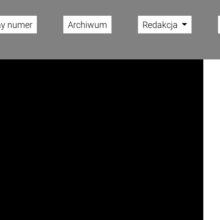
ny numer
Archiwum
Redakcja