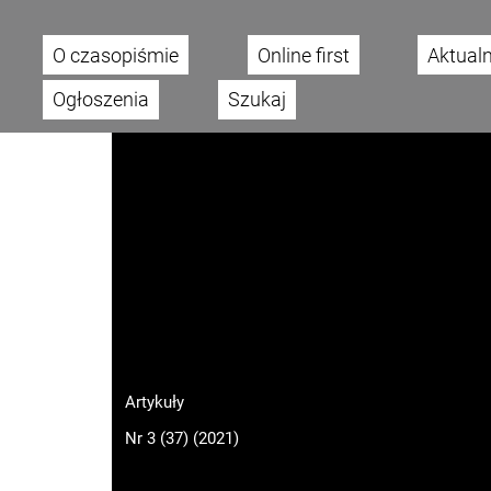
O czasopiśmie
Online first
Aktual
Main menu
Ogłoszenia
Szukaj
Artykuły
Nr 3 (37) (2021)