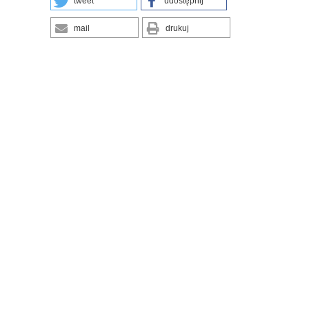
tweet
udostępnij
mail
drukuj