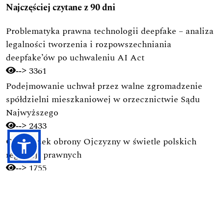
Najczęściej czytane z 90 dni
Problematyka prawna technologii deepfake – analiza
legalności tworzenia i rozpowszechniania
deepfake’ów po uchwaleniu AI Act
3361
-->
Podejmowanie uchwał przez walne zgromadzenie
spółdzielni mieszkaniowej w orzecznictwie Sądu
Najwyższego
2433
-->
Obowiązek obrony Ojczyzny w świetle polskich
regulacji prawnych
1755
-->
Ramy prawne budownictwa na terenie parków
narodowych
1728
-->