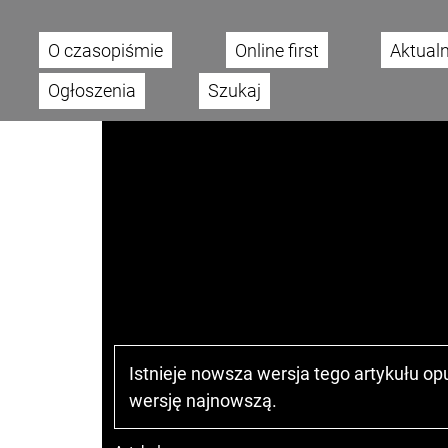
O czasopiśmie
Online first
Aktual
Main menu
Ogłoszenia
Szukaj
Istnieje nowsza wersja tego artykułu o
wersję najnowszą
.