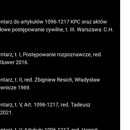
ntarz do artykułów 1096-1217 KPC oraz aktów
we postępowanie cywilne, t. III. Warszawa: C.H.
arz, t. I, Postępowanie rozpoznawcze, red.
Kluwer 2016.
rz, t. II, red. Zbigniew Resich, Władysław
awnicze 1969.
rz, t. V, Art. 1096-1217, red. Tadeusz
 2021.
rz, t. V, Artykuły 1096-1217, red. Henryk