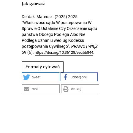
Jak cytować
Derdak, Mateusz. (2025) 2025.
“Właściwość sądu W postępowaniu W
Sprawie O Ustalenie Czy Orzeczenie sądu
państwa Obcego Podlega Albo Nie
Podlega Uznaniu według Kodeksu
postępowania Cywilnego”.
PRAWO I WIĘŹ
59 (6).
.
https://doi.org/10.36128/eecbb844
Formaty cytowań
tweet
udostępnij
mail
drukuj