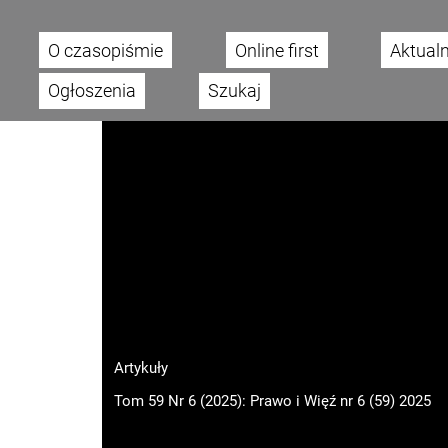
O czasopiśmie
Online first
Aktual
Main menu
Ogłoszenia
Szukaj
Artykuły
Tom 59 Nr 6 (2025): Prawo i Więź nr 6 (59) 2025