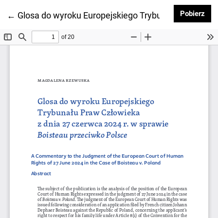
Pob
Pobierz
Wróć do szczegółów artykułu
←
Glosa do wyroku Europejskiego Trybunału Praw Czło