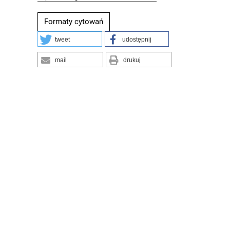
Formaty cytowań
tweet
udostępnij
mail
drukuj