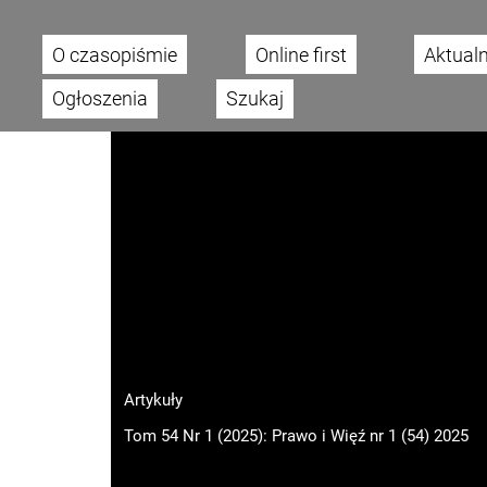
O czasopiśmie
Online first
Aktual
Main menu
Ogłoszenia
Szukaj
Artykuły
Tom 54 Nr 1 (2025): Prawo i Więź nr 1 (54) 2025