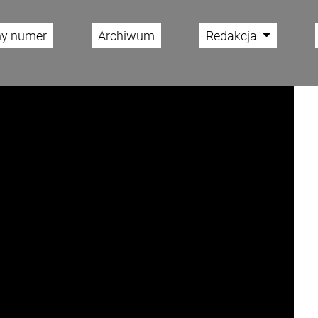
ny numer
Archiwum
Redakcja