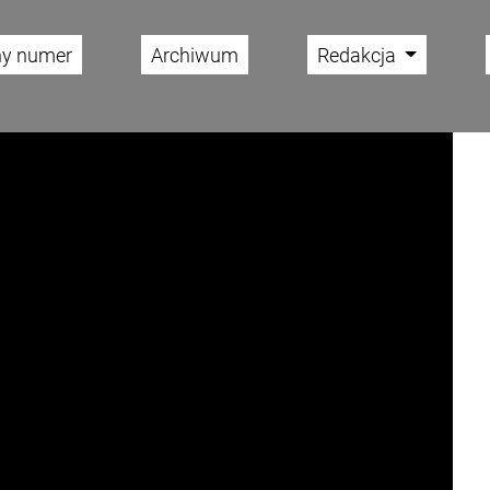
ny numer
Archiwum
Redakcja