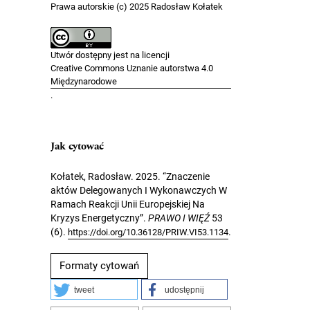
Prawa autorskie (c) 2025 Radosław Kołatek
Utwór dostępny jest na licencji
Creative Commons Uznanie autorstwa 4.0
Międzynarodowe
.
Jak cytować
Kołatek, Radosław. 2025. “Znaczenie
aktów Delegowanych I Wykonawczych W
Ramach Reakcji Unii Europejskiej Na
Kryzys Energetyczny”.
PRAWO I WIĘŹ
53
(6).
.
https://doi.org/10.36128/PRIW.VI53.1134
Formaty cytowań
tweet
udostępnij