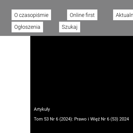
O czasopiśmie
Online first
Aktual
Main menu
Ogłoszenia
Szukaj
Artykuły
Tom 53 Nr 6 (2024): Prawo i Więź Nr 6 (53) 2024