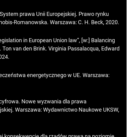
] System prawa Unii Europejskiej. Prawo rynku
rnobis-Romanowska. Warszawa: C. H. Beck, 2020.
gislation in European Union law”, [w:] Balancing
d. Ton van den Brink. Virginia Passalacqua, Edward
024.
ieczeństwa energetycznego w UE. Warszawa:
ń cyfrowa. Nowe wyzwania dla prawa
ejskiej. Warszawa: Wydawnictwo Naukowe UKSW,
i jej konsekwencje dla rządów prawa na poziomie