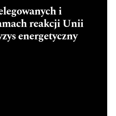
elegowanych i
mach reakcji Unii
yzys energetyczny