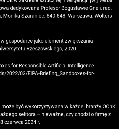
 UE w zakresie sztucznej inteligencji” [w:] Verba
szowa dedykowana Profesor Bogusławie Gneli, red.
, Monika Szaraniec. 840-848. Warszawa: Wolters
e w gospodarce jako element zwiększania
iwersytetu Rzeszowskiego, 2020.
es for Responsible Artificial Intelligence
ds/2022/03/EIPA-Briefing_Sandboxes-for-
cja może być wykorzystywana w każdej branży OChK
ażdego sektora – nieważne, czy chodzi o firmę z
8 czerwca 2024 r.