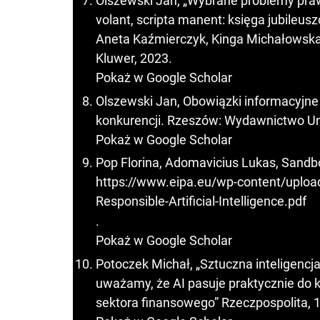
Olszewski Jan, „Wybrane problemy prawa
volant, scripta manent: księga jubileu
Aneta Kaźmierczyk, Kinga Michałowska
Kluwer, 2023.
Pokaż w Google Scholar
Olszewski Jan, Obowiązki informacyjn
konkurencji. Rzeszów: Wydawnictwo Un
Pokaż w Google Scholar
Pop Florina, Adomavicius Lukas, Sandbox
https://www.eipa.eu/wp-content/uploa
Responsible-Artificial-Intelligence.pdf
.
Pokaż w Google Scholar
Potoczek Michał, „Sztuczna inteligen
uważamy, że AI pasuje praktycznie do k
sektora finansowego” Rzeczpospolita, 1