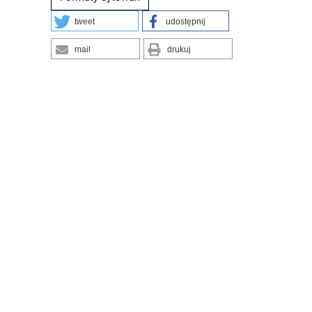
tweet
udostępnij
mail
drukuj