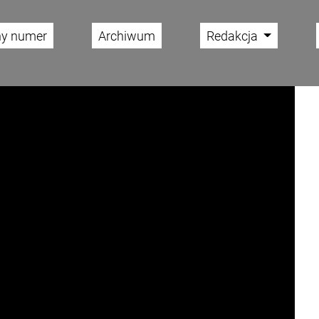
ny numer
Archiwum
Redakcja