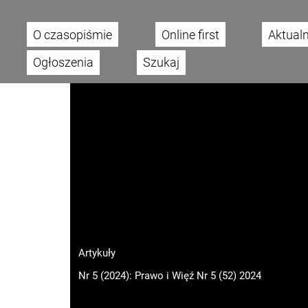
O czasopiśmie
Online first
Aktual
Main menu
Ogłoszenia
Szukaj
Artykuły
Nr 5 (2024): Prawo i Więź Nr 5 (52) 2024