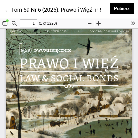
Pob
Pobierz
Wróć do szczegółów artykułu
←
Tom 59 Nr 6 (2025): Prawo i Więź nr 6 (59) 2025