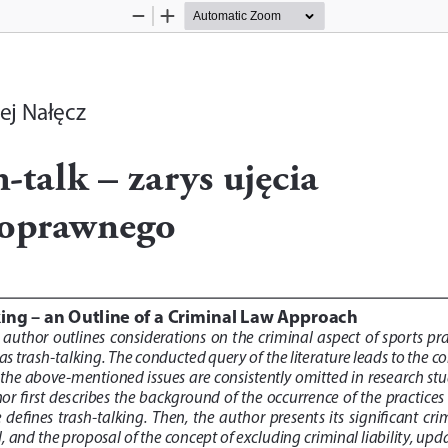
Zoom
Zoom
Out
In
ej Nałęcz
-talk – zarys ujęcia 
oprawnego
king – an Outline of a Criminal Law Approach
 author  outlines  considerations  on  the  criminal  aspect  of  sports  pr
as trash-talking. The conducted query of the literature leads to the c
 the above-mentioned issues are consistently omitted in research st
hor first describes the background of the occurrence of the practices 
 defines  trash-talking.  Then,  the  author  presents  its  significant  cri
, and the proposal of the concept of excluding criminal liability, upd