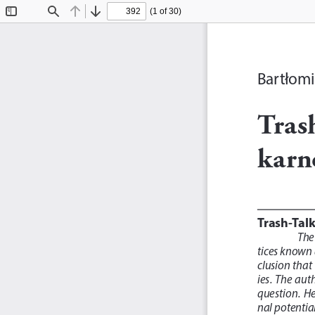
(1 of 30)
Toggle
Find
Previous
Next
Sidebar
Bartłomi
Trash
karn
Trash-Tal
The 
tices known 
clusion that
ies. The aut
question.  He 
nal potential