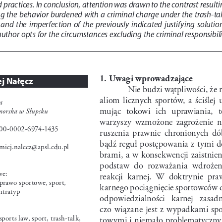
 practices. In conclusion, attention was drawn to the contrast resulti
g the behavior burdened with a criminal charge under the trash-ta
 and  the  imperfection  of  the  previously  indicated  justifying  solution
 author opts for the circumstances excluding the criminal responsibili
1. Uwagi wprowadzające 
j Nałęcz
Nie budzi wątpliwości, że r
aliom  licznych  sportów,  a  ściślej  
a
mując  tokowi  ich  uprawiania,  t
orska w Słupsku
warzyszy  wzmożone  zagrożenie  n
0-0002-6974-1435
ruszenia  prawnie  chronionych  dób
bądź reguł postępowania z tymi d
omiej.nalecz@apsl.edu.pl
brami, a w konsekwencji zaistnien
podstaw  do  rozważania  wdrożen
we:
reakcji  karnej.  W  doktrynie  pra
prawo sportowe, sport, 
karnego pociągnięcie sportowców 
ntratyp
odpowiedzialności   karnej   zasad
czo wiązane jest z wypadkami spo
sports law, sport, trash-talk, 
towymi i niemało problematyczn