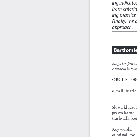
ing indicated
from enterin
ing  practice 
Finally, the
approach.
Bartłomie
magister praw
Akademia Pom
ORCID – 000
e-mail: bartl
Słowa kluczo
prawo karne, 
trash-talk, ko
Key words: 
criminal law, 