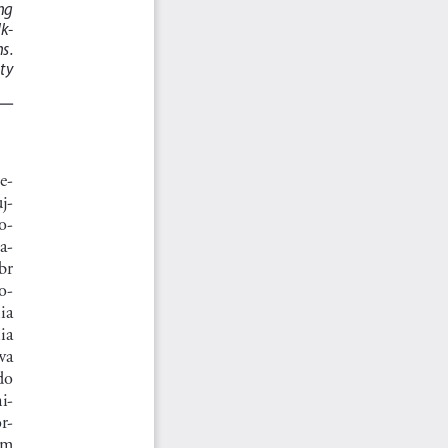
ng 
lk
-
s.  
ty 
e
-
uj
-
o
-
a
-
r  
o
-
ia 
ia  
wa  
do 
ni
-
r
-
ym 