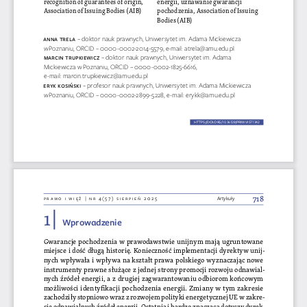
Association of Issuing Bodies (AIB)
pochodzenia, Association of Issuing 
Bodies (AIB)
aNN
a tR
ela 
– doktor nauk prawnych, Uniwersytet im. Adama Mickiewicza 
w Poznaniu, ORCID – 0000-0002-2014-5579, e-mail: atrela@amu.edu.pl
maRciN tRU
pK
ie Wicz 
– doktor nauk prawnych, Uniwersytet im. Adama 
Mickiewicza w Poznaniu, ORCID – 0000-0002-1825-6616, 
e-mail: 
marcin.trupkiewicz@amu.edu.pl
eRYK
 Kosińs
Ki 
– profesor nauk prawnych, Uniwersytet im. Adama Mickiewicza 
w Poznaniu, ORCID – 0000-0002-2899-5228, e-mail: 
erykk@amu.edu.pl
HTTPS://DOI.ORG/10.36128/PRIW.VI57.
1342
1342
718
prawo i więź | nr 4(57) sierpień 2025
Artykuły
1 | 
Wprowadzenie
Gwarancje pochodzenia w prawodawstwie unijnym mają ugruntowane 
miejsce i dość długą historię. Konieczność implementacji dyrektyw unij
-
nych wpływała i wpływa na kształt prawa polskiego wyznaczając nowe 
instrumenty prawne służące z jednej strony promocji rozwoju odnawial
-
nych źródeł energii, a z drugiej zagwarantowaniu odbiorom końcowym 
możliwości identyfikacji pochodzenia energii. Zmiany w tym zakresie 
zachodziły stopniowo wraz z rozwojem polityki energetycznej UE w zakre
-
sie odnawialnych źródeł energii. Ostatnia i bardzo znacząca dotyczy dyrek
-