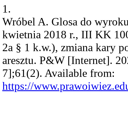
1.
Wróbel A. Glosa do wyroku
kwietnia 2018 r., III KK 10
2a § 1 k.w.), zmiana kary 
aresztu. P&W [Internet]. 2
7];61(2). Available from:
https://www.prawoiwiez.edu