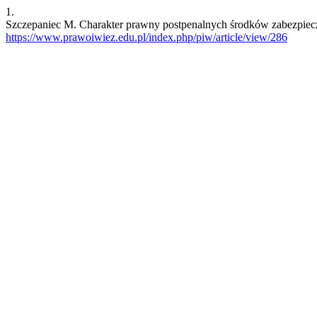
1.
Szczepaniec M. Charakter prawny postpenalnych środków zabezpieczaj
https://www.prawoiwiez.edu.pl/index.php/piw/article/view/286