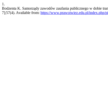
1.
Bodzenta K. Samorządy zawodów zaufania publicznego w dobie transf
7];57(4). Available from:
https://www.prawoiwiez.edu.pl/index.php/pi