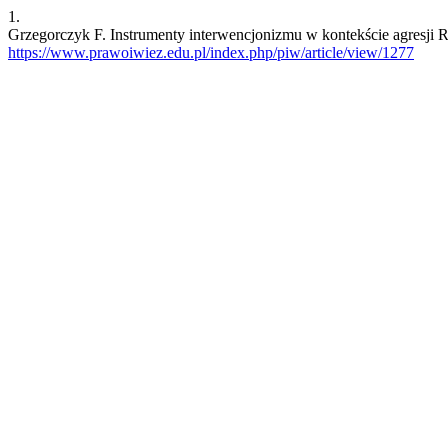
1.
Grzegorczyk F. Instrumenty interwencjonizmu w kontekście agresji Ro
https://www.prawoiwiez.edu.pl/index.php/piw/article/view/1277