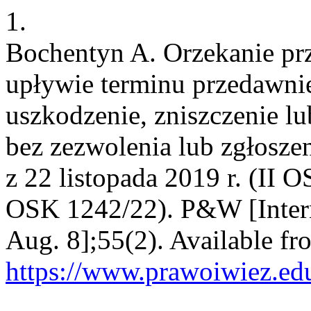
1.
Bochentyn A. Orzekanie pr
upływie terminu przedawnie
uszkodzenie, zniszczenie l
bez zezwolenia lub zgłosz
z 22 listopada 2019 r. (II O
OSK 1242/22). P&W [Interne
Aug. 8];55(2). Available fr
https://www.prawoiwiez.edu