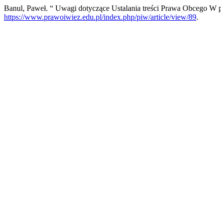
Banul, Paweł. “ Uwagi dotyczące Ustalania treści Prawa Obcego W
https://www.prawoiwiez.edu.pl/index.php/piw/article/view/89
.