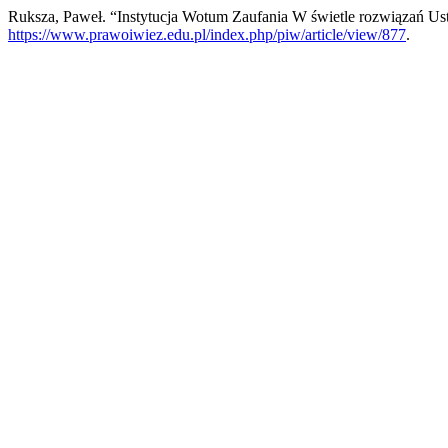
Ruksza, Paweł. “Instytucja Wotum Zaufania W świetle rozwiązań U
https://www.prawoiwiez.edu.pl/index.php/piw/article/view/877
.