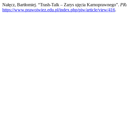
Nałęcz, Bartłomiej. “Trash-Talk – Zarys ujęcia Karnoprawnego”.
PR
https://www.prawoiwiez.edu.pl/index.php/piw/article/view/416
.