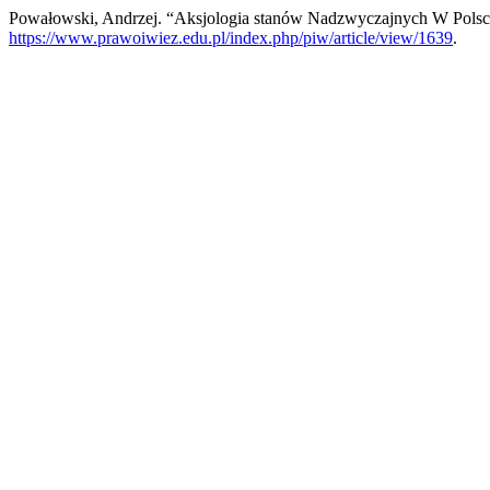
Powałowski, Andrzej. “Aksjologia stanów Nadzwyczajnych W Pols
https://www.prawoiwiez.edu.pl/index.php/piw/article/view/1639
.