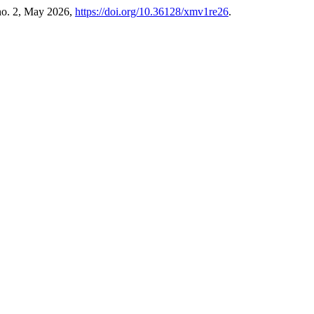
 no. 2, May 2026,
https://doi.org/10.36128/xmv1re26
.