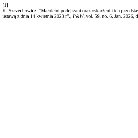
[1]
K. Szczechowicz, “Małoletni podejrzani oraz oskarżeni i ich przed
ustawą z dnia 14 kwietnia 2023 r”.,
P&W
, vol. 59, no. 6, Jan. 2026, 