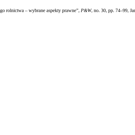
o rolnictwa – wybrane aspekty prawne”,
P&W
, no. 30, pp. 74–99, Ja