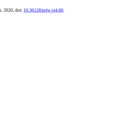
n. 2020, doi:
10.36128/priw.vi4.60
.