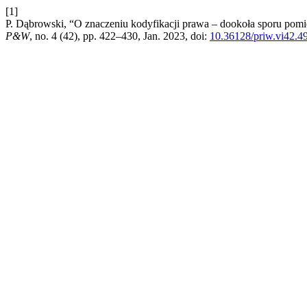
[1]
P. Dąbrowski, “O znaczeniu kodyfikacji prawa – dookoła sporu pom
P&W
, no. 4 (42), pp. 422–430, Jan. 2023, doi:
10.36128/priw.vi42.4