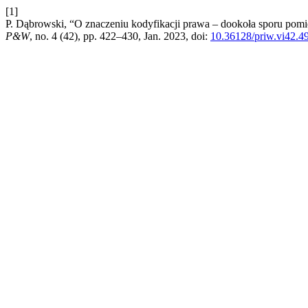
[1]
P. Dąbrowski, “O znaczeniu kodyfikacji prawa – dookoła sporu pom
P&W
, no. 4 (42), pp. 422–430, Jan. 2023, doi:
10.36128/priw.vi42.4