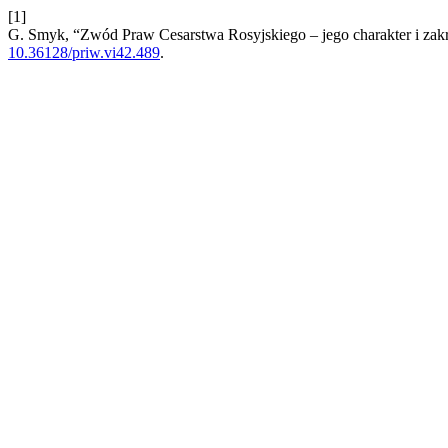
[1]
G. Smyk, “Zwód Praw Cesarstwa Rosyjskiego – jego charakter i zakr
10.36128/priw.vi42.489
.