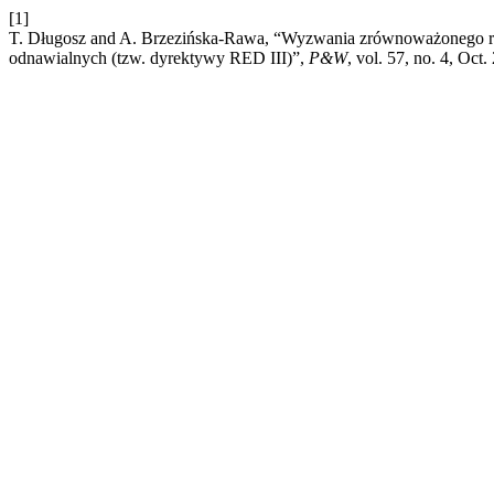
[1]
T. Długosz and A. Brzezińska-Rawa, “Wyzwania zrównoważonego roz
odnawialnych (tzw. dyrektywy RED III)”,
P&W
, vol. 57, no. 4, Oct.