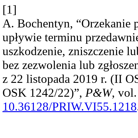
[1]
A. Bochentyn, “Orzekanie 
upływie terminu przedawnie
uszkodzenie, zniszczenie l
bez zezwolenia lub zgłosz
z 22 listopada 2019 r. (II O
OSK 1242/22)”,
P&W
, vol
10.36128/PRIW.VI55.1218