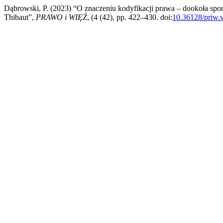
Dąbrowski, P. (2023) “O znaczeniu kodyfikacji prawa – dookoła sp
Thibaut”,
PRAWO i WIĘŹ
, (4 (42), pp. 422–430. doi:
10.36128/priw.