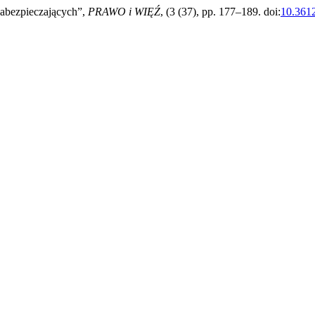
zabezpieczających”,
PRAWO i WIĘŹ
, (3 (37), pp. 177–189. doi:
10.3612