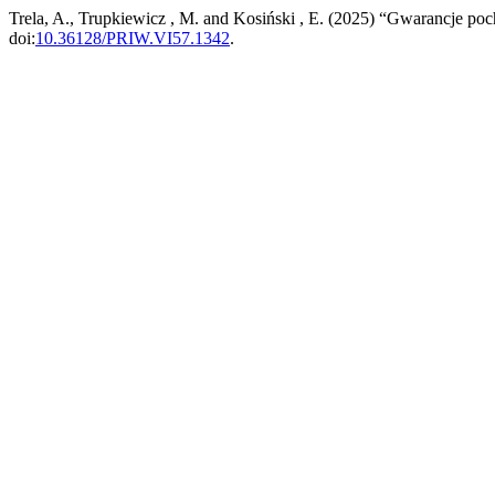
Trela, A., Trupkiewicz , M. and Kosiński , E. (2025) “Gwarancje p
doi:
10.36128/PRIW.VI57.1342
.