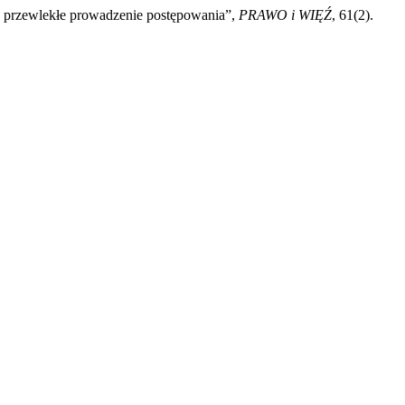
b przewlekłe prowadzenie postępowania”,
PRAWO i WIĘŹ
, 61(2).