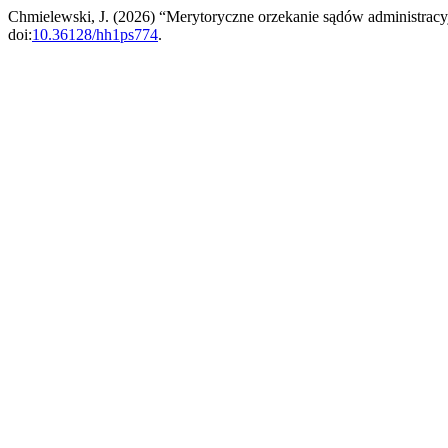
Chmielewski, J. (2026) “Merytoryczne orzekanie sądów administrac
doi:
10.36128/hh1ps774
.