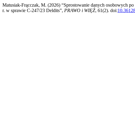
Matusiak-Frącczak, M. (2026) “Sprostowanie danych osobowych po z
r. w sprawie C-247/23 Deldits”,
PRAWO i WIĘŹ
, 61(2). doi:
10.3612