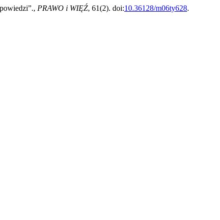
spowiedzi”.,
PRAWO i WIĘŹ
, 61(2). doi:
10.36128/m06ty628
.