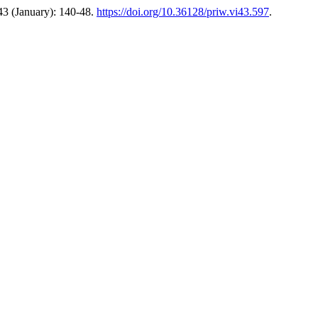
 43 (January): 140-48.
https://doi.org/10.36128/priw.vi43.597
.