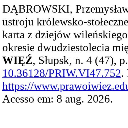
DĄBROWSKI, Przemysław. P
ustroju królewsko-stołeczn
karta z dziejów wileńskieg
okresie dwudziestolecia m
WIĘŹ
, Słupsk, n. 4 (47),
10.36128/PRIW.VI47.752
.
https://www.prawoiwiez.edu
Acesso em: 8 aug. 2026.